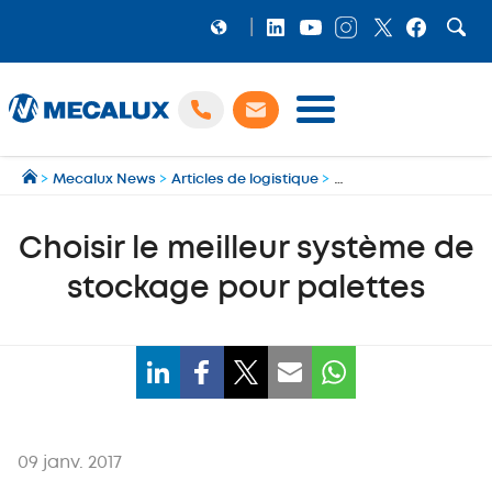
PRODUITS
>
Mecalux News
>
Articles de logistique
>
Choisir le meilleur sy
LOGICIELS
Préparation et gestion des expéditions multi‑transporteurs
MECALUX NEWS
Choisir le meilleur système de
NOS RÉFÉRENCES
stockage pour palettes
SHOWROOM
MECALUX LAB
ENTREPRISE
09 janv. 2017