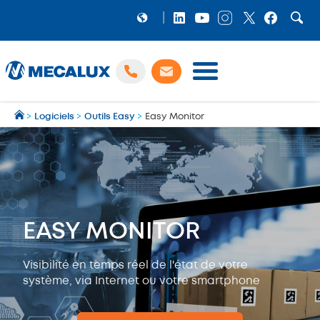
PRODUITS
>
Logiciels
>
Outils Easy
>
Easy Monitor
LOGICIELS
Préparation et gestion des expéditions multi‑transporteurs
MECALUX NEWS
NOS RÉFÉRENCES
SHOWROOM
EASY MONITOR
MECALUX LAB
ENTREPRISE
Visibilité en temps réel de l'état de votre
système, via Internet ou votre smartphone