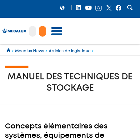
PRODUITS
>
Mecalux News
>
Articles de logistique
>
Cours logistique d'ent
LOGICIELS
Préparation et gestion des expéditions multi‑transporteurs
MECALUX NEWS
MANUEL DES TECHNIQUES DE
NOS RÉFÉRENCES
STOCKAGE
SHOWROOM
MECALUX LAB
ENTREPRISE
Concepts élémentaires des
systèmes, équipements de