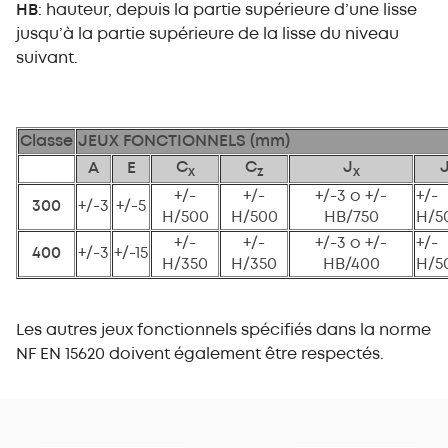
HB
: hauteur, depuis la partie supérieure d’une lisse
jusqu’à la partie supérieure de la lisse du niveau
suivant.
Classe
JEUX FONCTIONNELS (mm)
C
C
J
A
E
x
z
x
+/-
+/-
+/-3 o +/-
+/-
300
+/-3
+/-5
H/500
H/500
HB/750
H/5
+/-
+/-
+/-3 o +/-
+/-
400
+/-3
+/-15
H/350
H/350
HB/400
H/5
Les autres jeux fonctionnels spécifiés dans la norme
NF EN 15620 doivent également être respectés.