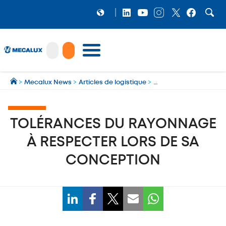
PRODUITS
>
Mecalux News
>
Articles de logistique
>
Cours logistique d'ent
LOGICIELS
Préparation et gestion des expéditions multi‑transporteurs
MECALUX NEWS
TOLÉRANCES DU RAYONNAGE
NOS RÉFÉRENCES
À RESPECTER LORS DE SA
SHOWROOM
CONCEPTION
MECALUX LAB
ENTREPRISE