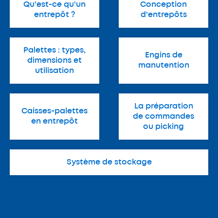
Qu'est-ce qu'un
Conception
entrepôt ?
d'entrepôts
Palettes : types,
Engins de
dimensions et
manutention
utilisation
La préparation
Caisses-palettes
de commandes
en entrepôt
ou picking
Système de stockage