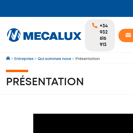
+34
932
616
913
>
Entreprise
>
Qui sommes nous
>
Présentation
PRÉSENTATION