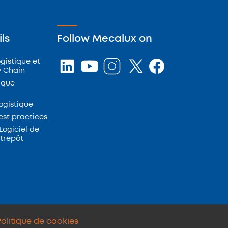
ls
Follow Mecalux on
ogistique et
y Chain
ique
logistique
st practices
Logiciel de
ntrepôt
Politique de cookies