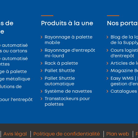
ns de
Produits à la une
Nos portai
ge
Rayonnage à palette
Blog de la l
mobile
de la Suppl
 automatisé
Rayonnage d'entrepôt
Cours logist
s ou cartons
mi-lourd
d'entrepôt
 automatisé
Rack à palette
Articles de 
ettes
Pallet Shuttle
Magazine Be
e à palette
Pallet Shuttle
Easy WMS | 
e métallique
automatique
gestion d’e
lutions de
Système de navettes
Catalogues
Transstockeurs pour
pour l'entrepôt
palettes
Avis légal
Politique de confidentialité
Plan web