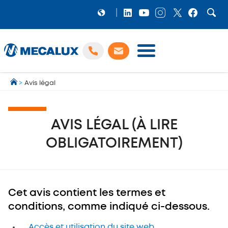
PRODUITS
>
Avis légal
LOGICIELS
Préparation et gestion des expéditions multi‑transporteurs
MECALUX NEWS
AVIS LÉGAL (À LIRE
NOS RÉFÉRENCES
OBLIGATOIREMENT)
SHOWROOM
MECALUX LAB
ENTREPRISE
Cet avis contient les termes et
conditions, comme indiqué ci-dessous.
Accès et utilisation du site web