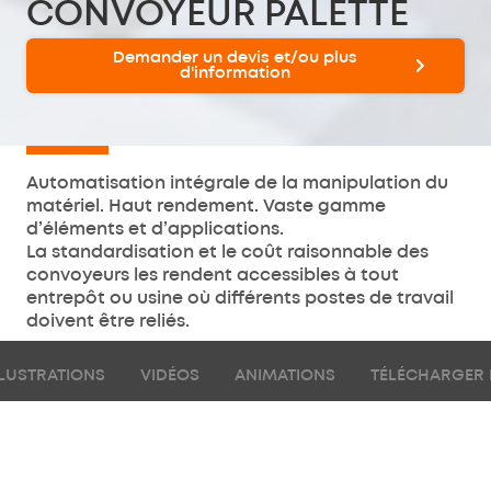
CONVOYEUR PALETTE
Demander un devis et/ou plus
d'information
Automatisation intégrale de la manipulation du
matériel. Haut rendement. Vaste gamme
d’éléments et d’applications.
La standardisation et le coût raisonnable des
convoyeurs les rendent accessibles à tout
entrepôt ou usine où différents postes de travail
doivent être reliés.
LLUSTRATIONS
VIDÉOS
ANIMATIONS
TÉLÉCHARGER 
Il s'agit d'un ensemble d'éléments dédiés au