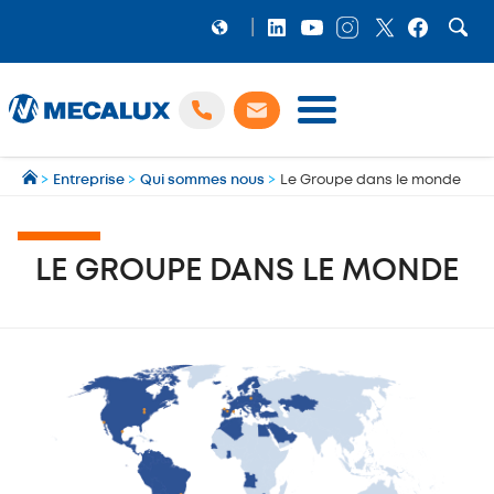
PRODUITS
>
Entreprise
>
Qui sommes nous
>
Le Groupe dans le monde
LOGICIELS
Préparation et gestion des expéditions multi‑transporteurs
MECALUX NEWS
LE GROUPE DANS LE MONDE
NOS RÉFÉRENCES
SHOWROOM
MECALUX LAB
ENTREPRISE