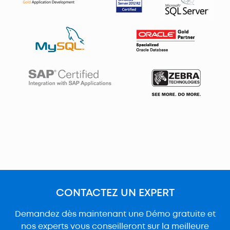
CONTACTEZ UN EXPERT
Demandez dès maintenant une Démo gratuite et
nos experts vous conseilleront sur la meilleure