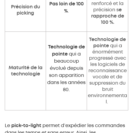
renforcé et la
Pas loin de 100
Précision du
précision s
e
%
.
picking
rapproche de
100 %.
Technologie de
pointe
qui a
Technologie de
énormément
pointe
qui a
progressé avec
beaucoup
les logiciels de
Maturité de la
évolué depuis
reconnaissance
technologie
son apparition
vocale et de
dans les années
suppression du
bruit
80.
environnementa
l.
Le
pick-to-light
permet d’expédier les commandes
dans les temps et sans erreur. Ainsi, les