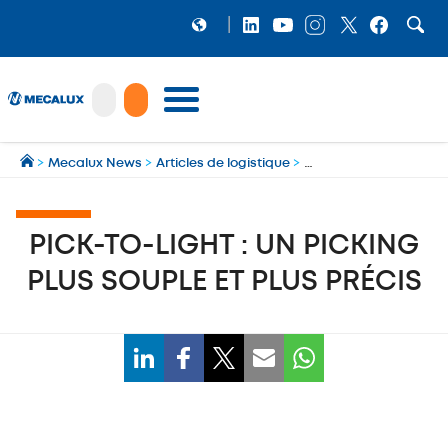
PRODUITS
>
Mecalux News
>
Articles de logistique
>
Cours logistique d'ent
LOGICIELS
Préparation et gestion des expéditions multi‑transporteurs
MECALUX NEWS
PICK-TO-LIGHT : UN PICKING
NOS RÉFÉRENCES
PLUS SOUPLE ET PLUS PRÉCIS
SHOWROOM
MECALUX LAB
ENTREPRISE