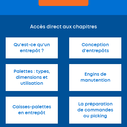
Accès direct aux chapitres
Qu'est-ce qu'un
Conception
entrepôt ?
d'entrepôts
Palettes : types,
Engins de
dimensions et
manutention
utilisation
La préparation
Caisses-palettes
de commandes
en entrepôt
ou picking