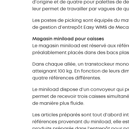
d’origine et de quatre pour palettes de de
leur permet de travailler par vagues de q
Les postes de picking sont équipés du mat
de gestion d’entrepôt Easy WMS de Mecal
Magasin miniload pour caisses
Le magasin miniload est réservé aux réfé
préalablement placés dans des bacs plast
Dans chaque allée, un transtockeur monoco
atteignant 100 kg. En fonction de leurs di
quatre références différentes.
Le miniload dispose d’un convoyeur qui pe
permet de recevoir trois caisses simultan
de manière plus fluide.
Les articles préparés sont tout d’abord 
références provenant du miniload, elle es
produits préparés dans l’entrepôt pour pal