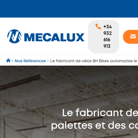
+34
932
616
913
>
Nos Références
>
Le fabricant de vélos BH Bikes automatise le
Le fabricant d
palettes et des c