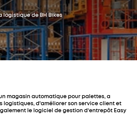
ur palette
Integration
Intégration du WMS au
age
a logistique de BH Bikes
Pallet Shuttle
atisé pour
u cartons
ockeur pour
nce à distance
 de navettes
on aux clients
ur pour bacs
s de matériel
ation de
aire
s professionnels
’un magasin automatique pour palettes, a
 logistiques, d'améliorer son service client et
galement le logiciel de gestion d’entrepôt Easy