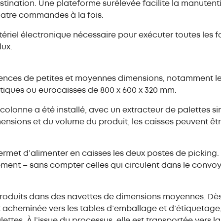
stination. Une plateforme surélevée facilite la manutent
uatre commandes à la fois.
ériel électronique nécessaire pour exécuter toutes les f
ux.
rences de petites et moyennes dimensions, notamment l
iques ou eurocaisses de 800 x 600 x 320 mm.
lonne a été installé, avec un extracteur de palettes s
mensions et du volume du produit, les caisses peuvent êt
rmet d’alimenter en caisses les deux postes de picking. 
ément – sans compter celles qui circulent dans le convoy
introduits dans des navettes de dimensions moyennes. 
t acheminée vers les tables d’emballage et d’étiquetage
ettes. À l’issue du processus, elle est transportée vers