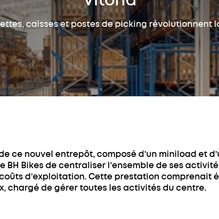
Vitoria
Convoye
push-back (LIFO)
Entrepôts
Stock
ttes, caisses et postes de picking révolutionnent l
autoportants
autom
bacs o
Rayonnage
métallique
Transst
bacs
Rayonnage
Easy Assistant
Assista
d'entrepôt mi-lourd
Système
Easy Monitor
Formati
Rayonnage léger
Convoye
Easy Mecalux
Service
Rayonnage
Education
dynamique (FIFO)
Optimis
l’invent
Autres solutions
Service
de stockage
 de ce nouvel entrepôt, composé d’un miniload et d
Mezzanine
industrielle
 BH Bikes de centraliser l’ensemble de ses activités
coûts d’exploitation. Cette prestation comprenait é
Rayonnage
cantilever
chargé de gérer toutes les activités du centre.
Cloison industrielle
grillagée