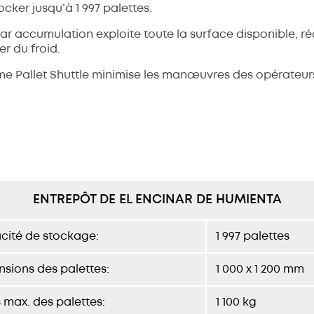
cker jusqu’à 1 997 palettes.
ar accumulation exploite toute la surface disponible, r
r du froid.
me Pallet Shuttle minimise les manœuvres des opérateurs
ENTREPÔT DE EL ENCINAR DE HUMIENTA
cité de stockage:
1 997 palettes
sions des palettes:
1 000 x 1 200 mm
 max. des palettes:
1 100 kg