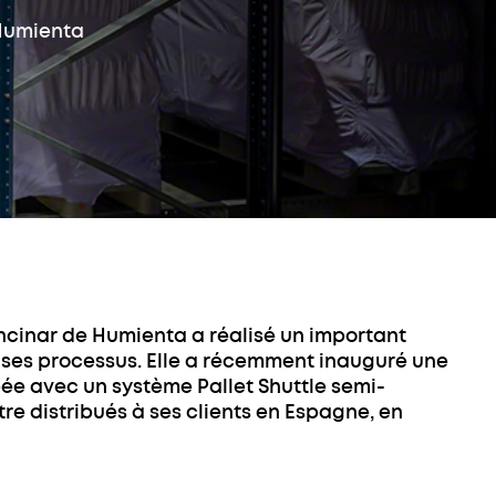
ur palette
Integration
 Humienta
Intégration du WMS au
age
Pallet Shuttle
atisé pour
u cartons
ockeur pour
nce à distance
 de navettes
on aux clients
ur pour bacs
s de matériel
ation de
aire
s professionnels
Encinar de Humienta a réalisé un important
e ses processus. Elle a récemment inauguré une
ée avec un système Pallet Shuttle semi-
être distribués à ses clients en Espagne, en