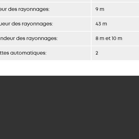
eur des rayonnages:
9 m
ueur des rayonnages:
43 m
ondeur des rayonnages:
8 m et 10 m
ttes automatiques:
2