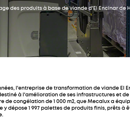
Convoye
push-back (LIFO)
age des produits à base de viande d'El Encinar de
Entrepôts
Stock
autoportants
autom
bacs o
Rayonnage
métallique
Transst
bacs
Rayonnage
Easy Assistant
Assista
d'entrepôt mi-lourd
Système
Easy Monitor
Formati
Rayonnage léger
Convoye
Easy Mecalux
Service
Rayonnage
Education
dynamique (FIFO)
Optimis
l’invent
Autres solutions
Service
de stockage
nées, l'entreprise de transformation de viande El 
Mezzanine
estiné à l'amélioration de ses infrastructures et d
industrielle
e de congélation de 1 000 m2, que Mecalux a équip
Rayonnage
 y dépose 1 997 palettes de produits finis, prêts à 
cantilever
e.
Cloison industrielle
grillagée