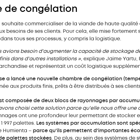
 de congélation
a souhaite commercialiser de la viande de haute qualité
 besoins de ses clients. Pour cela, elle mise fortement s
dans tous ses processus, y compris la logistique.
ous avions besoin d'augmenter la capacité de stockage d
inis dans d'autres installations »
, explique Jaime Yartu,
marchandise et représentait un coût logistique supplémen
ise a lancé une nouvelle chambre de congélation (tempér
née aux produits finis, prêts à être distribués à ses clien
st composée de deux blocs de rayonnages par accumula
avons choisi cette solution parce qu'elle nous offre un
nnages ont une profondeur leur permettant de stocker en
1 997 palettes.
Les systèmes par accumulation sont spé
de Humienta –
parce qu'ils permettent d'importantes éco
 de palettes stockées
. De plus, au sein des systèmes de 