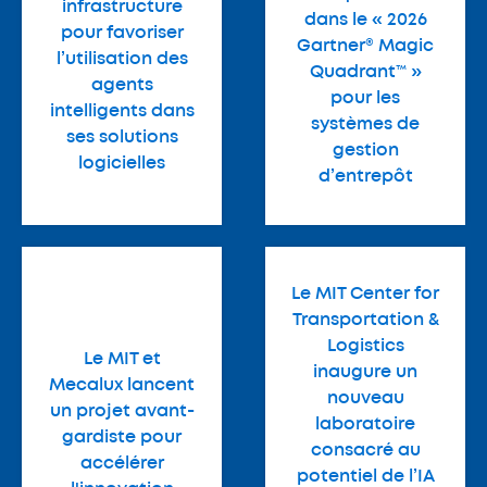
infrastructure
dans le « 2026
pour favoriser
Gartner® Magic
l’utilisation des
Quadrant™ »
agents
pour les
intelligents dans
systèmes de
ses solutions
gestion
logicielles
d’entrepôt
Le MIT Center for
Transportation &
Logistics
Le MIT et
inaugure un
Mecalux lancent
nouveau
un projet avant-
laboratoire
gardiste pour
consacré au
accélérer
potentiel de l’IA