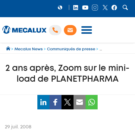
PRODUITS
>
Mecalux News
>
Communiqués de presse
>
2 ans après, Zoom
LOGICIELS
Préparation et gestion des expéditions multi‑transporteurs
MECALUX NEWS
2 ans après, Zoom sur le mini-
NOS RÉFÉRENCES
load de PLANETPHARMA
SHOWROOM
MECALUX LAB
ENTREPRISE
29 juil. 2008