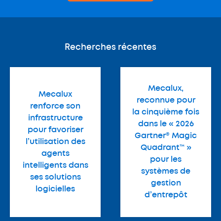
Recherches récentes
Mecalux,
Mecalux
reconnue pour
renforce son
la cinquième fois
infrastructure
dans le « 2026
pour favoriser
Gartner® Magic
l’utilisation des
Quadrant™ »
agents
pour les
intelligents dans
systèmes de
ses solutions
gestion
logicielles
d’entrepôt