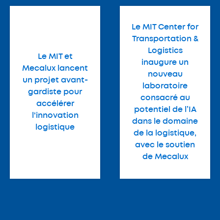
Le MIT Center for
Transportation &
Logistics
Le MIT et
inaugure un
Mecalux lancent
nouveau
un projet avant-
laboratoire
gardiste pour
consacré au
accélérer
potentiel de l’IA
l'innovation
dans le domaine
logistique
de la logistique,
avec le soutien
de Mecalux