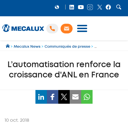
PRODUITS
>
Mecalux News
>
Communiqués de presse
>
L’automatisation 
LOGICIELS
Préparation et gestion des expéditions multi‑transporteurs
MECALUX NEWS
L’automatisation renforce la
NOS RÉFÉRENCES
croissance d'ANL en France
SHOWROOM
MECALUX LAB
ENTREPRISE
10 oct. 2018