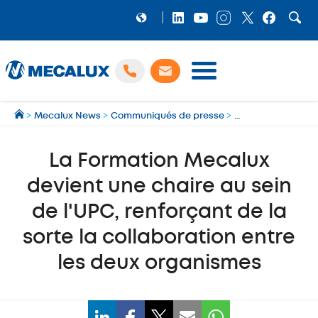
PRODUITS
>
Mecalux News
>
Communiqués de presse
>
La Formation Mecal
LOGICIELS
Préparation et gestion des expéditions multi‑transporteurs
MECALUX NEWS
La Formation Mecalux
NOS RÉFÉRENCES
devient une chaire au sein
SHOWROOM
de l'UPC, renforçant de la
MECALUX LAB
sorte la collaboration entre
les deux organismes
ENTREPRISE