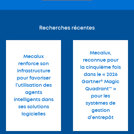
Recherches récentes
Mecalux,
Mecalux
reconnue pour
renforce son
la cinquième fois
infrastructure
dans le « 2026
pour favoriser
Gartner® Magic
l’utilisation des
Quadrant™ »
agents
pour les
intelligents dans
systèmes de
ses solutions
gestion
logicielles
d’entrepôt