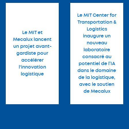
Le MIT Center for
Transportation &
Logistics
Le MIT et
inaugure un
Mecalux lancent
nouveau
un projet avant-
laboratoire
gardiste pour
consacré au
accélérer
potentiel de l’IA
l'innovation
dans le domaine
logistique
de la logistique,
avec le soutien
de Mecalux