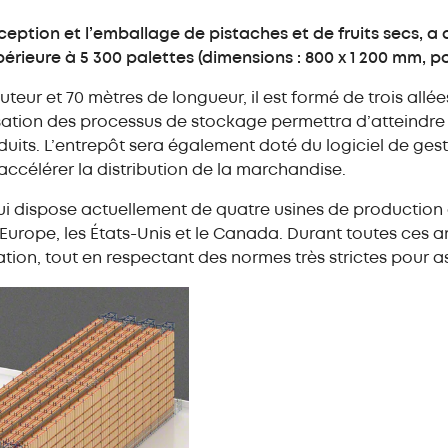
Convoye
push-back (LIFO)
Entrepôts
ception et l’emballage de pistaches et de fruits secs, a
Stock
autoportants
eure à 5 300 palettes (dimensions : 800 x 1 200 mm, poi
autom
bacs o
Rayonnage
teur et 70 mètres de longueur, il est formé de trois allé
métallique
Transst
ion des processus de stockage permettra d’atteindre le
bacs
Rayonnage
uits. L’entrepôt sera également doté du logiciel de ge
Easy Assistant
Assista
d'entrepôt mi-lourd
Système
accélérer la distribution de la marchandise.
Easy Monitor
Formati
Rayonnage léger
Convoye
Easy Mecalux
Service
qui dispose actuellement de quatre usines de production 
Rayonnage
Education
dynamique (FIFO)
Optimis
urope, les États-Unis et le Canada. Durant toutes ces an
l’invent
ion, tout en respectant des normes très strictes pour ass
Autres solutions
Service
de stockage
Mezzanine
industrielle
Rayonnage
cantilever
Cloison industrielle
grillagée