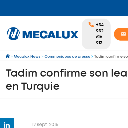
+34
932
616
913
>
Mecalux News
>
Communiqués de presse
>
Tadim confirme so
Tadim confirme son le
en Turquie
12 sept. 2016