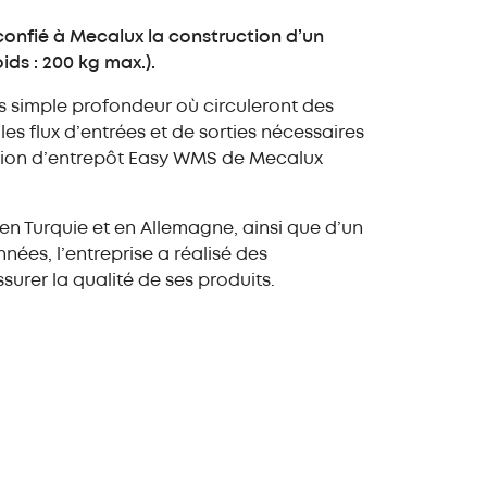
ur palette
Integration
 confié à Mecalux la construction d’un
Intégration du WMS au
age
ds : 200 kg max.).
Pallet Shuttle
atisé pour
u cartons
es simple profondeur où circuleront des
ockeur pour
s flux d’entrées et de sorties nécessaires
stion d’entrepôt Easy WMS de Mecalux
nce à distance
 de navettes
on aux clients
ur pour bacs
s de matériel
en Turquie et en Allemagne, ainsi que d’un
ation de
nées, l’entreprise a réalisé des
aire
urer la qualité de ses produits.
s professionnels