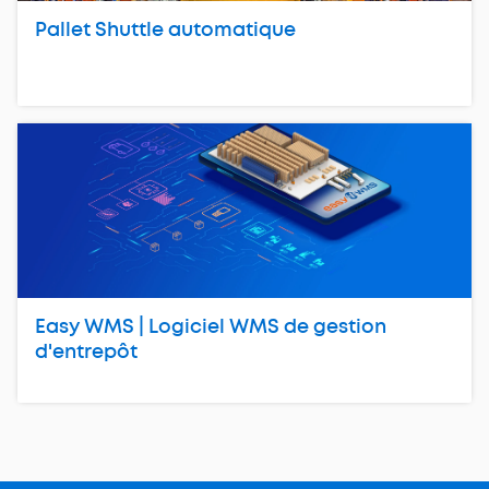
Pallet Shuttle automatique
Easy WMS | Logiciel WMS de gestion
d'entrepôt