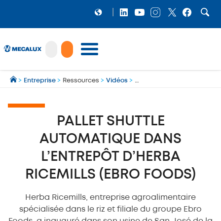
PRODUITS
>
Entreprise
>
Ressources
>
Vidéos
>
Pallet Shuttle Automatique 
LOGICIELS
Préparation et gestion des expéditions multi‑transporteurs
MECALUX NEWS
PALLET SHUTTLE
NOS RÉFÉRENCES
AUTOMATIQUE DANS
SHOWROOM
L’ENTREPÔT D’HERBA
MECALUX LAB
RICEMILLS (EBRO FOODS)
ENTREPRISE
Herba Ricemills, entreprise agroalimentaire
spécialisée dans le riz et filiale du groupe Ebro