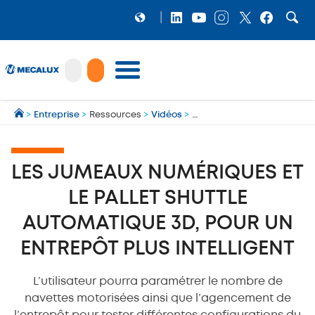
PRODUITS
>
Entreprise
>
Ressources
>
Vidéos
>
Les jumeaux numériques et l
LOGICIELS
Préparation et gestion des expéditions multi‑transporteurs
MECALUX NEWS
LES JUMEAUX NUMÉRIQUES ET
NOS RÉFÉRENCES
LE PALLET SHUTTLE
SHOWROOM
AUTOMATIQUE 3D, POUR UN
MECALUX LAB
ENTREPÔT PLUS INTELLIGENT
ENTREPRISE
L’utilisateur pourra paramétrer le nombre de
navettes motorisées ainsi que l’agencement de