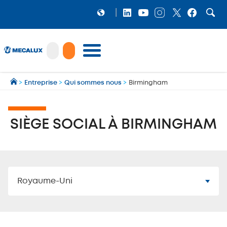
PRODUITS
>
Entreprise
>
Qui sommes nous
>
Birmingham
LOGICIELS
Préparation et gestion des expéditions multi‑transporteurs
MECALUX NEWS
SIÈGE SOCIAL À BIRMINGHAM
NOS RÉFÉRENCES
SHOWROOM
MECALUX LAB
Royaume-Uni
ENTREPRISE