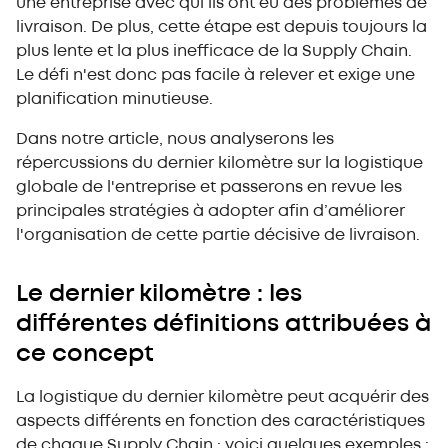
réduire au maximum vos Lead Times
une entreprise avec qui ils ont eu des problèmes de
3. Mesurez et analysez vos KPIs liés au processus de
livraison. De plus, cette étape est depuis toujours la
livraison en détails
plus lente et la plus inefficace de la Supply Chain.
4. Préoccupez-vous pour votre client
Le défi n'est donc pas facile à relever et exige une
planification minutieuse.
Dans notre article, nous analyserons les
répercussions du dernier kilomètre sur la logistique
globale de l'entreprise et passerons en revue les
principales stratégies à adopter afin d’améliorer
l'organisation de cette partie décisive de livraison.
Le dernier kilomètre : les
différentes définitions attribuées à
ce concept
La logistique du dernier kilomètre peut acquérir des
aspects différents en fonction des caractéristiques
de chaque Supply Chain ; voici quelques exemples :