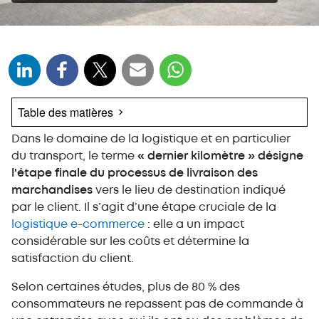
Table des matières
Dans le domaine de la logistique et en particulier
Le dernier kilomètre : les différentes définitions
attribuées à ce concept
du transport, le terme
« dernier kilomètre » désigne
l'étape finale du processus de livraison des
L'évolution du dernier kilomètre en logistique :
toutes les tendances
marchandises
vers le lieu de destination indiqué
par le client. Il s’agit d’une étape cruciale de la
Pourquoi il est plus que jamais important de
logistique e-commerce
: elle a un impact
bien gérer le dernier kilomètre ?
considérable sur les coûts et détermine la
Le dernier kilomètre d’un point de vue global :
satisfaction du client.
les stratégies pour l’optimiser
1. Tenez compte du dernier kilomètre pour choisir
Selon certaines études, plus de 80 % des
l’emplacement de votre entrepôt
consommateurs ne repassent pas de commande à
2. Planifiez vos opérations efficacement, et essayez de