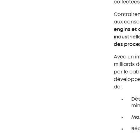
collectées
Contrairem
aux conso
engins et 
industriel
des proce
Avec un im
milliards d
par le cab
développem
de :
Dét
min
Max
Réd