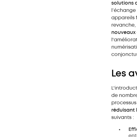
solutions a
l’échange 
appareils 
revanche, 
nouveaux d
l'améliora
numérisati
conjonctu
Les a
L'introduc
de nombreu
processus 
réduisant 
suivants :
Eff
ent