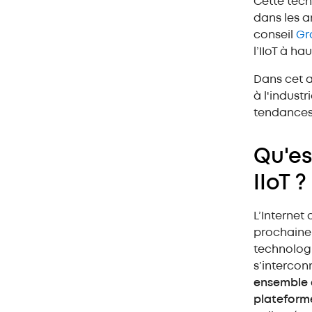
Cette tech
ou IIoT ?
dans les a
conseil
Gr
Applications de l'IoT industriel
l’IIoT à ha
Différences entre l'IIoT et
l'industrie 4.0
Dans cet a
à l'industr
Les avantages de l'IoT
tendances 
industriel
IoT industriel : aujourd’hui et
Qu'es
demain
IIoT ?
L’Internet 
prochaine 
technologi
s’interco
ensemble d
plateform