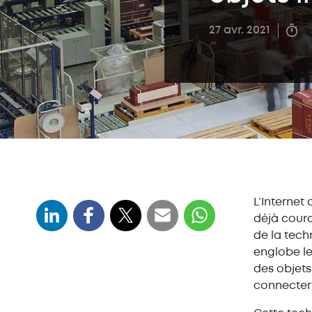
27 avr. 2021
L’Internet 
déjà coura
de la techn
englobe le
des objets
connecter 
Qu'est-ce que l'IoT industriel,