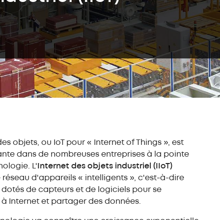
Convoye
push-back (LIFO)
Entrepôts
Stock
autoportants
autom
bacs o
Rayonnage
métallique
Transst
bacs
Rayonnage
Easy Assistant
Assista
d'entrepôt mi-lourd
Système
Easy Monitor
Formati
Rayonnage léger
Convoye
Easy Mecalux
Service
Rayonnage
Education
dynamique (FIFO)
Optimis
l’invent
Autres solutions
Service
des objets, ou IoT pour « Internet of Things », est
de stockage
nte dans de nombreuses entreprises à la pointe
Mezzanine
industrielle
ologie. L'
Internet des objets industriel (IIoT)
 réseau d'appareils « intelligents », c'est-à-dire
Rayonnage
cantilever
 dotés de capteurs et de logiciels pour se
Cloison industrielle
à Internet et partager des données.
grillagée