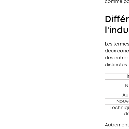
comme pou
Différ
l'indu
Les termes 
deux conce
des entrep
distinctes 
I
N
Au
Nouv
Techniq
de
Autrement 