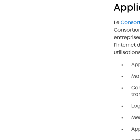
Appli
Le
Consorti
Consortium
entreprise
l’Internet 
utilisatio
App
Mai
Con
tra
Log
Mes
App