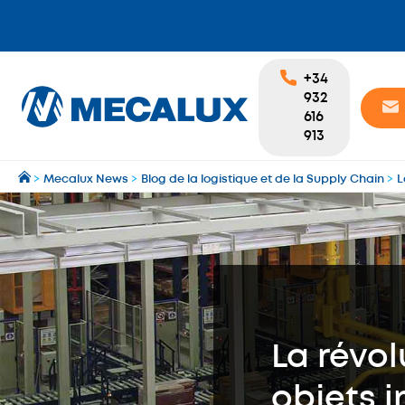
+34
932
616
913
>
Mecalux News
>
Blog de la logistique et de la Supply Chain
>
L
La révol
objets in