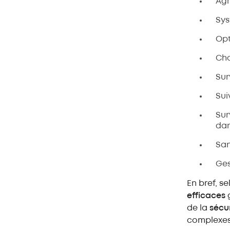
Agr
Sys
Opt
Cha
Sur
Sui
Sur
dan
San
Ges
En bref, sel
efficaces
g
de la
sécu
complexes 