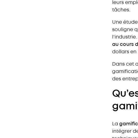
leurs empl
tâches.
Qu’est-ce que la gamification ?
Une étude
Les 4 avantages de la
souligne q
gamification en logistique
l’industrie
Où la mettre en œuvre ?
au cours 
Exemples de gamification dans
dollars en 
l’entrepôt
Dans cet a
Gamification : la voie de
gamificati
l’engagement logistique
des entrep
Qu’es
gami
La
gamific
intégrer de