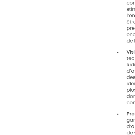
com
sti
l’e
êtr
pre
enc
de 
Vis
tec
lud
d’a
des
ide
plu
don
com
Pro
gam
d’a
de 