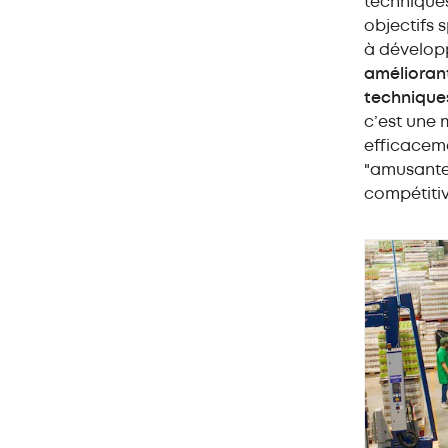
techniques
objectifs s
à développ
améliorant
techniques
c’est une
efficaceme
"amusantes
compétitiv