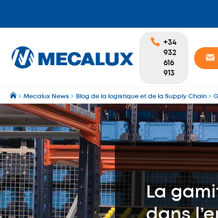
+34
932
616
913
>
Mecalux News
>
Blog de la logistique et de la Supply Chain
>
G
La gamif
dans l’e