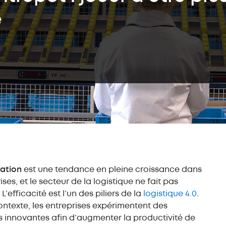
Convoye
push-back (LIFO)
e
Entrepôts
Stock
autoportants
autom
bacs o
Rayonnage
métallique
Transst
bacs
Rayonnage
Easy Assistant
Assista
d'entrepôt mi-lourd
Système
Easy Monitor
Formati
Rayonnage léger
Convoye
Easy Mecalux
Service
Rayonnage
Education
dynamique (FIFO)
Optimis
l’invent
Autres solutions
Service
de stockage
Mezzanine
cation
est une tendance en pleine croissance dans
industrielle
ises, et le secteur de la logistique ne fait pas
Rayonnage
cantilever
L’efficacité est l’un des piliers de la
logistique 4.0
.
Cloison industrielle
ntexte, les entreprises expérimentent des
grillagée
 innovantes afin d’augmenter la productivité de