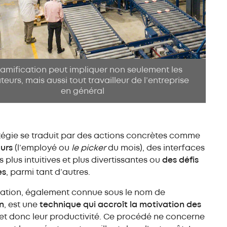
amification peut impliquer non seulement les
eurs, mais aussi tout travailleur de l’entreprise
en général
tégie se traduit par des actions concrètes comme
ours
(l’employé ou
le picker
du mois), des interfaces
s plus intuitives et plus divertissantes ou
des défis
es
, parmi tant d’autres.
cation, également connue sous le nom de
on
, est une
technique qui accroît la motivation des
et donc leur productivité. Ce procédé ne concerne