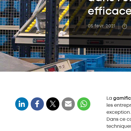
efficac
05 févr. 2021
La
gamifi
les entrepr
exception. 
Dans ce co
techniques