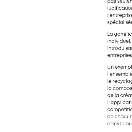
pas seulem
ludificati
l’entrepri
spécialisé
La gamific
individuel
introduisa
entreprise
Un exemple
l’ensemble
le recycla
la compose
de la créa
L’applicat
compétitio
de chacune
dans le bu