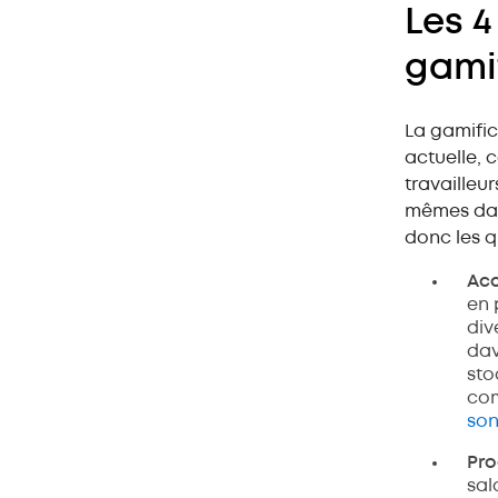
Les 4
gamif
La gamific
actuelle, 
travailleu
mêmes dans
donc les q
Acc
en 
div
dav
sto
com
son
Pro
sal