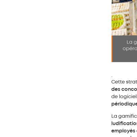
La g
opérat
.
Cette stra
des conc
de logiciel
périodiqu
La gamifi
ludificati
employés