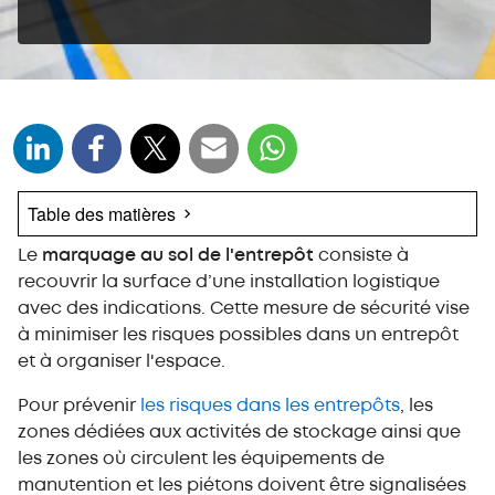
Table des matières
Le
Pourquoi mettre en place un marquage au sol
marquage au sol de l'entrepôt
consiste à
dans l'entrepôt ?
recouvrir la surface d’une installation logistique
avec des indications. Cette mesure de sécurité vise
Les différents types de signalétiques dans
l'entrepôt
à minimiser les risques possibles dans un entrepôt
et à organiser l'espace.
Quelques conseils pour une bonne signalétique
industrielle
Pour prévenir
les risques dans les entrepôts
, les
La réglementation relative au marquage au sol
zones dédiées aux activités de stockage ainsi que
de l'entrepôt
les zones où circulent les équipements de
La réglementation européenne
manutention et les piétons doivent être signalisées