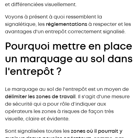
La formation
et différenciées visuellement.
Le choix des couleurs
Les obstacles et zones dangereuses
Voyons à présent à quoi ressemblent la
Les voies de circulation
signalétique, les
réglementations
à respecter et les
avantages d'un entrepôt correctement signalisé.
Un entrepôt signalisé et sécurisé
Pourquoi mettre en place
un marquage au sol dans
l'entrepôt ?
Le marquage au sol de l'entrepôt est un moyen de
délimiter les zones de travail
. Il s'agit d'une mesure
de sécurité qui a pour rôle d’indiquer aux
opérateurs les zones à risques de façon très
visuelle, claire et évidente.
Sont signalisées toutes les
zones où il pourrait y