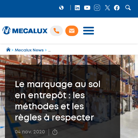
PRODUITS
>
Mecalux News
>
Blog de la logistique et de la Supply Chain
>
G
LOGICIELS
Préparation et gestion des expéditions multi‑transporteurs
MECALUX NEWS
NOS RÉFÉRENCES
Le marquage au sol
SHOWROOM
en entrepôt : les
MECALUX LAB
méthodes et les
ENTREPRISE
règles à respecter
04 nov. 2020