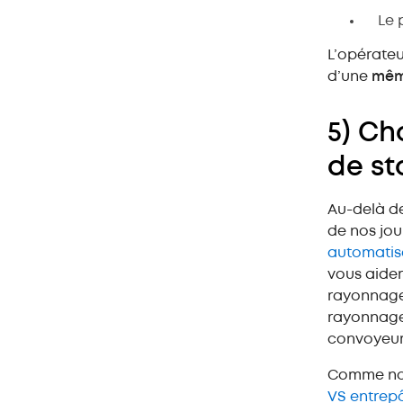
Le 
L’opérateu
d’une
mêm
5) Ch
de st
Au-delà de
de nos jou
automatis
vous aider
rayonnage
rayonnage
convoyeu
Comme nous
VS entrepô