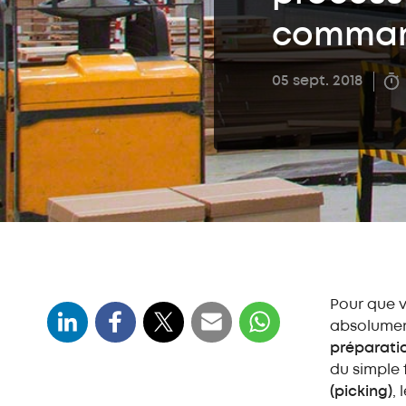
comma
05 sept. 2018
Pour que v
absolumen
préparat
du simple 
(picking)
, 