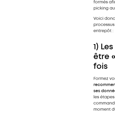
formés afi
picking au
1) Les commandes ne doivent
être « touchées » qu’une seule
Voici donc
fois
processus
entrepôt :
2) Réduisez les distances de
votre entrepôt
1) Le
3) Utilisez la technologie pour
la préparation de commandes
être 
4) Évaluez différents types de
fois
picking, méthodes de
prélèvement
Formez vos
5) Choisissez la bonne solution
recommenc
de stockage pour picking
ses donnée
les étapes
commandes
moment du