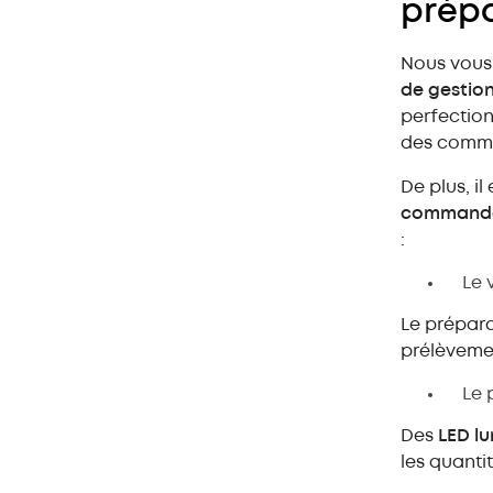
prép
Nous vous
de gestio
perfection
des comm
De plus, il
commande
:
Le 
Le prépara
prélèveme
Le 
Des
LED l
les quantit