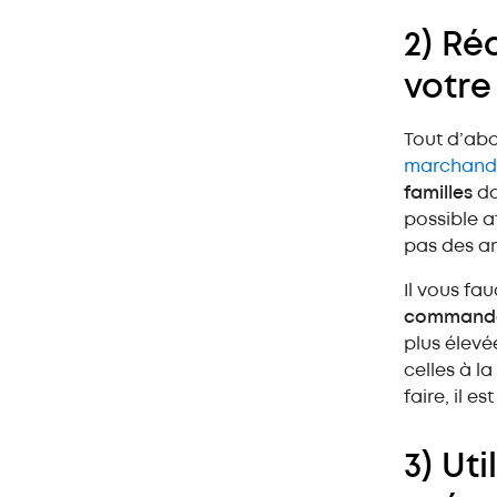
2) Ré
votre
Tout d’abo
marchandi
familles
do
possible 
pas des ar
Il vous f
commande
plus élevé
celles à l
faire, il e
3) Ut