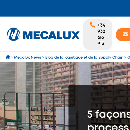
+34
932
616
913
>
Mecalux News
>
Blog de la logistique et de la Supply Chain
>
G
5 façons
process