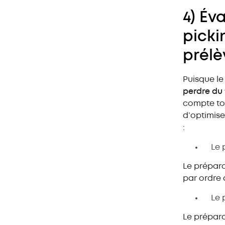
4) Év
picki
prél
Puisque l
perdre du
compte to
d’optimis
:
Le 
Le prépar
par ordre 
Le 
Le prépara