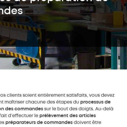
Convoye
push-back (LIFO)
ndes
Entrepôts
Stock
autoportants
autom
bacs o
Rayonnage
métallique
Transst
bacs
Rayonnage
Easy Assistant
Assista
d'entrepôt mi-lourd
Système
Easy Monitor
Formati
Rayonnage léger
Convoye
Easy Mecalux
Service
Rayonnage
Education
dynamique (FIFO)
Optimis
l’invent
Autres solutions
Service
de stockage
Mezzanine
os clients soient entièrement satisfaits, vous devez
industrielle
t maîtriser chacune des étapes du
processus de
Rayonnage
cantilever
ion des commandes
sur le bout des doigts. Au-delà
Cloison industrielle
fait d’effectuer le
prélèvement des articles
grillagée
les
préparateurs de commandes
doivent être