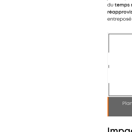
du
temps 
réapprovi
entreposé
Plan
Impac