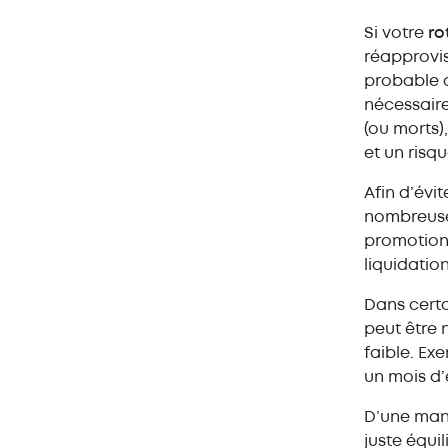
Si votre
ro
réapprovis
probable 
nécessair
(ou morts)
et un risq
Afin d’évi
nombreuses
promotionn
liquidation
Dans certa
peut être 
faible. Ex
un mois d
D’une mani
juste équi