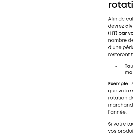
rotat
Afin de ca
devrez
div
(HT) par v
nombre de 
d’une péri
resteront 
Tau
mar
Exemple
: 
que votre 
rotation d
marchandis
l’année.
Si votre t
vos produi