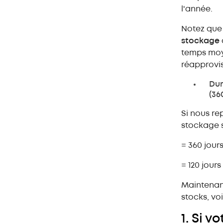
l'année.
Notez que
stockage
temps moye
réapprovi
Dur
(36
Si nous r
stockage s
= 360 jours
= 120 jours
Maintenant
stocks, vo
1. Si v