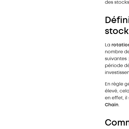
des stocks
Définition de la rotation des
stocks pour un entrepôt
Défin
Comment calculer votre
stock
rotation des stocks ?
La
rotatio
1. Si votre rotation des stocks est
élevée
nombre de 
suivantes 
2. Si votre rotation des stocks est
faible
période dé
investissem
Impact de la rotation des
stocks sur votre entrepôt
En règle g
élevé, cela
en effet, i
Chain
.
Comme