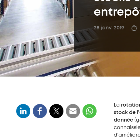
entrepô
28 janv. 2019
La
rotatio
stock de l
donnée
(g
connaissie
d’améliore