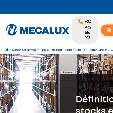
+34
932
616
913
>
Mecalux News
>
Blog de la logistique et de la Supply Chain
>
G
Définiti
stocks e