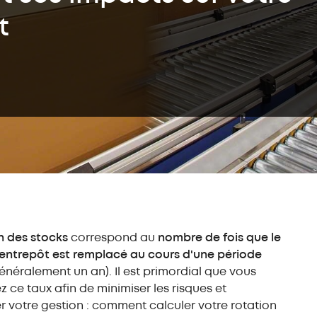
Convoye
push-back (LIFO)
t
Entrepôts
Stock
autoportants
autom
bacs o
Rayonnage
métallique
Transst
bacs
Rayonnage
Easy Assistant
Assista
d'entrepôt mi-lourd
Système
Easy Monitor
Formati
Rayonnage léger
Convoye
Easy Mecalux
Service
Rayonnage
Education
dynamique (FIFO)
Optimis
l’invent
Autres solutions
Service
de stockage
Mezzanine
n des stocks
correspond au
nombre de fois que le
industrielle
’entrepôt est remplacé au cours d'une période
Rayonnage
cantilever
énéralement un an). Il est primordial que vous
Cloison industrielle
z ce taux afin de minimiser les risques et
grillagée
r votre gestion : comment calculer votre rotation