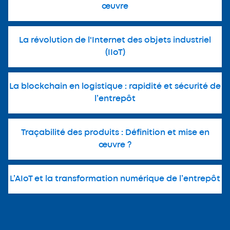
œuvre
La révolution de l'Internet des objets industriel
(IIoT)
La blockchain en logistique : rapidité et sécurité de
l’entrepôt
Traçabilité des produits : Définition et mise en
œuvre ?
L’AIoT et la transformation numérique de l’entrepôt