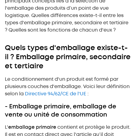
principaux concepts liés à la sélection de
d'emballage
l'emballage des produits d’un point de vue
Des emballages pour une logistique plus
efficace
logistique. Quelles différences existe-t-il entre les
types d'emballage primaire, secondaire et tertiaire
? Quelles sont les fonctions de chacun d'eux ?
Quels types d'emballage existe-t-
il ? Emballage primaire, secondaire
et tertiaire
Le conditionnement d'un produit est formé par
plusieurs couches d'emballage. Voici leur définition
selon la
Directive 94/62/CE de l'UE
:
- Emballage primaire, emballage de
vente ou unité de consommation
L'
emballage primaire
contient et protège le produit.
Il est en contact direct avec l'article qu’il doit