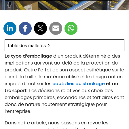
Table des matières
Le type d'emballage
Quels types d'emballage existe-t-il ? Emballage
d'un produit déterminé a des
primaire, secondaire et tertiaire
implications qui vont au-delà de la protection du
produit. Outre l'effet de son aspect esthétique sur le
- Emballage primaire, emballage de vente ou unité de
consommation
client, la taille, le matériau utilisé et le design ont un
- Emballage secondaire ou groupé
impact direct sur les
coûts liés au stockage
et au
- Emballage tertiaire
transport
. Les décisions relatives aux choix des
Les facteurs qui déterminent le choix de
emballages primaires, secondaires et tertiaires sont
l'emballage
donc de nature hautement stratégique pour
Les stratégies de gestion de l'emballage
l'entreprise.
- Standardisation des mesures d'emballage
Dans notre article, nous passons en revue les
- Automatiser la sélection et la manipulation du matériel