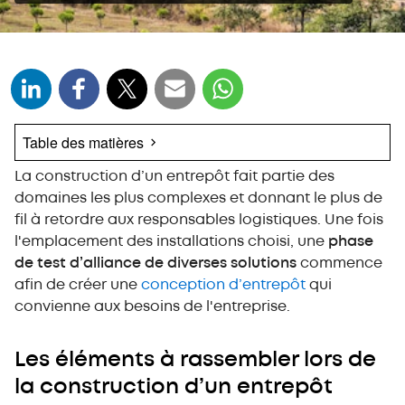
Table des matières
La construction d’un entrepôt fait partie des
Les éléments à rassembler lors de la
construction d’un entrepôt
domaines les plus complexes et donnant le plus de
fil à retordre aux responsables logistiques. Une fois
1. Les flux internes de personnes et de matériaux
l'emplacement des installations choisi, une
phase
2. L’accès aux marchandises
de test d’alliance de diverses solutions
commence
3. L’espace de stockage disponible
afin de créer une
conception d’entrepôt
qui
4. Le type de marchandises et leurs caractéristiques
(Throughput)
convienne aux besoins de l'entreprise.
Les éléments à rassembler lors de
la construction d’un entrepôt