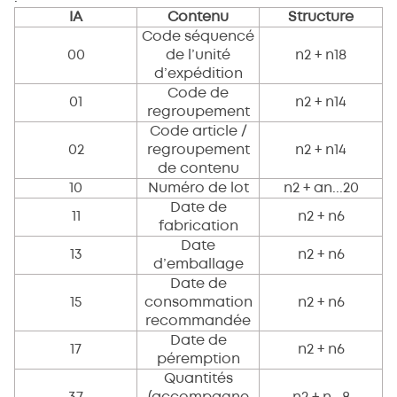
IA
Contenu
Structure
Code séquencé
00
de l’unité
n2 + n18
d’expédition
Code de
01
n2 + n14
regroupement
Code article /
02
regroupement
n2 + n14
de contenu
10
Numéro de lot
n2 + an...20
Date de
11
n2 + n6
fabrication
Date
13
n2 + n6
d’emballage
Date de
15
consommation
n2 + n6
recommandée
Date de
17
n2 + n6
péremption
Quantités