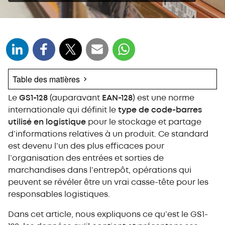
Table des matières
Le
Qu’est-ce que le GS1-128 / EAN-128 ?
GS1-128
(auparavant
EAN-128
) est une norme
internationale qui définit le
type de code-barres
Quelles informations contient une étiquette
utilisé en logistique
pour le stockage et partage
GS1-128 ?
d’informations relatives à un produit. Ce standard
Informations lisibles par une personne
est devenu l’un des plus efficaces pour
Code SSCC
l’organisation des entrées et sorties de
Code-barres
marchandises dans l’entrepôt, opérations qui
Emplacement de l’étiquette GS1-128
peuvent se révéler être un vrai casse-tête pour les
Emplacement de l’étiquette GS1-128 sur une palette
responsables logistiques.
Emplacement sur un bac ou une palette
Du PIE au picking : application du GS1-128 en
Dans cet article, nous expliquons ce qu’est le GS1-
logistique