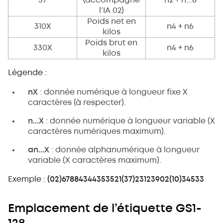
37
(accompagne
n2 + n...8
l’IA 02)
Poids net en
310X
n4 + n6
kilos
Poids brut en
330X
n4 + n6
kilos
Légende :
nX
: donnée numérique à longueur fixe X
caractères (à respecter).
n...X
: donnée numérique à longueur variable (X
caractères numériques maximum).
an...X
: donnée alphanumérique à longueur
variable (X caractères maximum).
Exemple :
(02)67884344353521(37)23123902(10)34533
Emplacement de l’étiquette GS1-