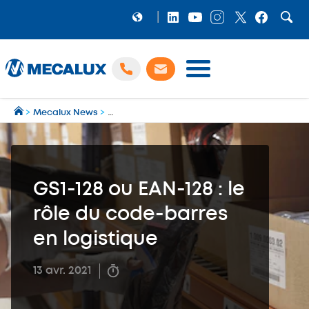
PRODUITS
>
Mecalux News
>
Blog de la logistique et de la Supply Chain
>
G
LOGICIELS
Préparation et gestion des expéditions multi‑transporteurs
MECALUX NEWS
NOS RÉFÉRENCES
GS1-128 ou EAN-128 : le
SHOWROOM
rôle du code-barres
MECALUX LAB
en logistique
ENTREPRISE
13 avr. 2021