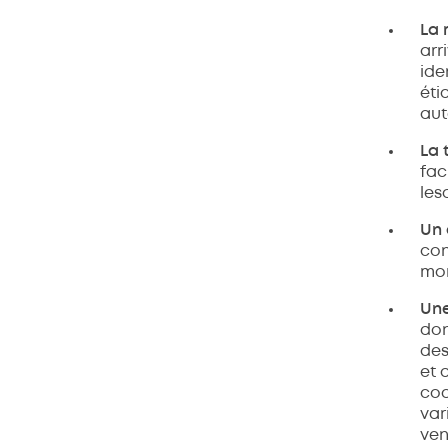
La 
arr
ide
éti
aut
La 
fac
les
Un 
con
mo
Une
don
des
et 
cod
var
ven