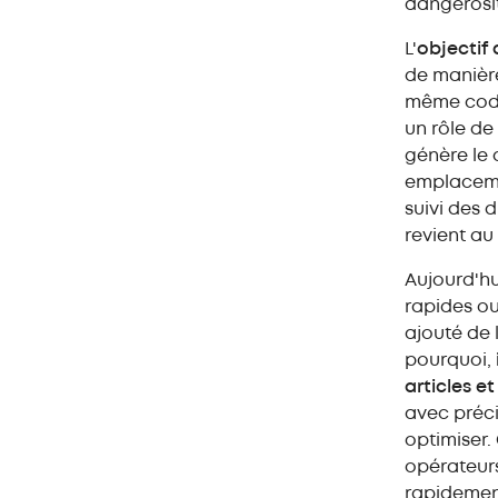
dangerosit
L'
objectif 
de manière
même code
un rôle de
génère le 
emplacemen
suivi des d
revient au
Aujourd'hu
rapides ou
ajouté de 
pourquoi,
articles e
avec préci
optimiser.
opérateurs
rapidement