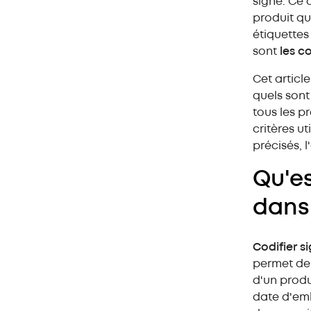
signe. Ce 
dans un entrepôt ?
produit qu
étiquettes
Avantages de la codification
sont
les c
et de l'étiquetage des produits
Les types et normes de
Cet article
codification des articles
quels sont
tous les p
L'ERP et le WMS : logiciel de
critères u
codification de la marchandise
précisés, 
Codification : ordre et contrôle
Qu'es
dans
Codifier s
permet de 
d'un produi
date d'emb