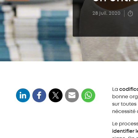
28 juil. 2020
La
codific
bonne orga
sur toutes 
nécessité 
Le process
identifier
Qu'est-ce que la codification