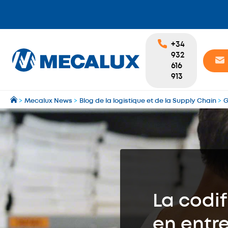
+34
932
616
913
>
Mecalux News
>
Blog de la logistique et de la Supply Chain
>
G
La codi
en entr