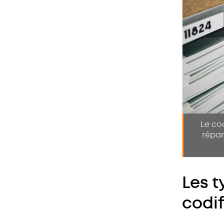
Le co
répan
Les 
codif