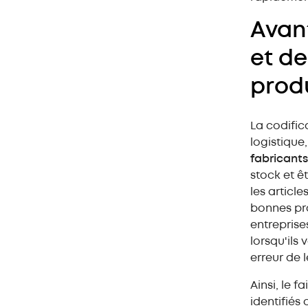
Avan
et de
prod
La codifica
logistique
fabricant
stock et ê
les article
bonnes pra
entreprise
lorsqu'ils
erreur de 
Ainsi, le f
identifiés 