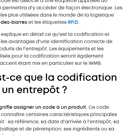
Rayonnage spécial
code est associé à une étiquette apposée au
i permettra d'y accéder de façon électronique. Les
 les plus utilisées dans le monde de la logistique
odes-barres
et les étiquettes
RFID
.
 explique en détail ce qu'est la codification et
 les avantages d'une identification correcte de
roduits de l'entrepôt. Les équipements et les
tilisés pour la codification seront également
l'accent étant mis en particulier sur le WMS.
t-ce que la codification
 un entrepôt ?
ignifie assigner un code à un produit
. Ce code
connaître certaines caractéristiques principales
t : sa référence, sa date d'arrivée à l'entrepôt, sa
allage et de péremption, ses ingrédients ou sa