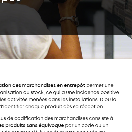
Convoye
push-back (LIFO)
Entrepôts
Stock
autoportants
autom
bacs o
Rayonnage
métallique
Transst
bacs
Rayonnage
Easy Assistant
Assista
d'entrepôt mi-lourd
Système
Easy Monitor
Formati
Rayonnage léger
Convoye
Easy Mecalux
Service
Rayonnage
Education
dynamique (FIFO)
Optimis
l’invent
Autres solutions
Service
ation des marchandises en entrepôt
permet une
de stockage
nisation du stock, ce qui a une incidence positive
Mezzanine
industrielle
les activités menées dans les installations. D'où la
d'identifier chaque produit dès sa réception.
Rayonnage
cantilever
us de codification des marchandises consiste à
Cloison industrielle
grillagée
 les produits sans équivoque
par un code ou un