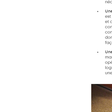
néc
Une
est
et 
con
con
don
faç
Une
mar
opé
log
une