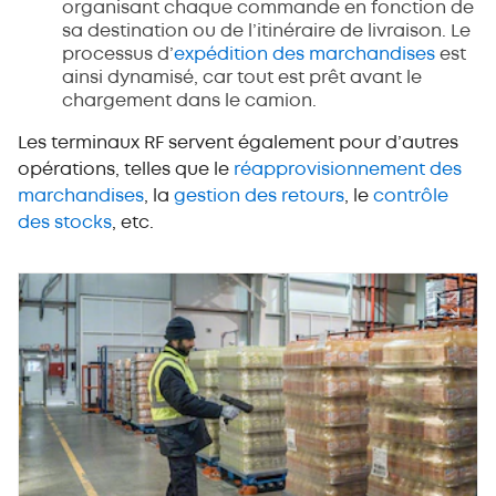
organisant chaque commande en fonction de
sa destination ou de l’itinéraire de livraison. Le
processus d’
expédition des marchandises
est
ainsi dynamisé, car tout est prêt avant le
chargement dans le camion.
Les terminaux RF servent également pour d’autres
opérations, telles que le
réapprovisionnement des
marchandises
, la
gestion des retours
, le
contrôle
des stocks
, etc.