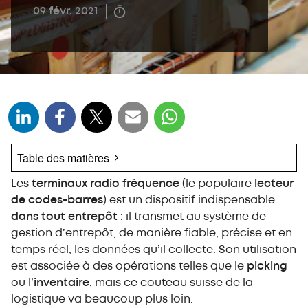
09 févr. 2021
Table des matières
Les
Qu’est-ce qu’un terminal radio fréquence (RF) ?
terminaux radio fréquence
(le populaire
lecteur
de codes-barres
) est un dispositif indispensable
Quelles opérations peuvent être optimisées à
dans tout entrepôt
: il transmet au système de
l’aide d’un lecteur de codes-barres ?
gestion d’entrepôt, de manière fiable, précise et en
Comment fonctionne un pistolet pour picking ?
temps réel, les données qu’il collecte. Son utilisation
Les types de terminaux radio fréquence
est associée à des opérations telles que le
picking
Les avantages des lecteurs codes-barres dans
ou l’
inventaire
, mais ce couteau suisse de la
l’entrepôt
logistique va beaucoup plus loin.