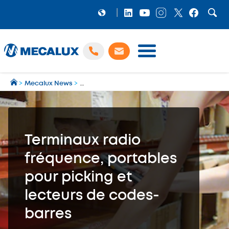
PRODUITS
>
Mecalux News
>
Blog de la logistique et de la Supply Chain
>
E
LOGICIELS
Préparation et gestion des expéditions multi‑transporteurs
MECALUX NEWS
NOS RÉFÉRENCES
Terminaux radio
SHOWROOM
fréquence, portables
MECALUX LAB
pour picking et
ENTREPRISE
lecteurs de codes-
barres