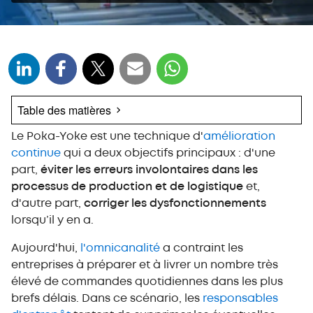
Table des matières
Le Poka-Yoke est une technique d'
Qu'est-ce que le Poka-Yoke ?
amélioration
continue
qui a deux objectifs principaux : d'une
Comment appliquer le Poka-Yoke ?
part,
éviter les erreurs involontaires dans les
Types de Poka-Yoke
processus de production et de logistique
et,
Cinq exemples de Poka-Yoke axés sur la
d'autre part,
corriger les dysfonctionnements
logistique
lorsqu’il y en a.
1er exemple : Poka-Yoke séquentiel avec un logiciel
d'entrepôt
Aujourd'hui,
l'omnicanalité
a contraint les
2ème exemple : Poka-Yoke informatif avec des dispositifs
entreprises à préparer et à livrer un nombre très
de type « pick-to-light »
élevé de commandes quotidiennes dans les plus
3ème exemple : Poka-Yoke groupé en opérations de
brefs délais. Dans ce scénario, les
"kitting"
responsables