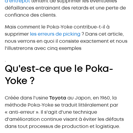
d'entrepôt
4ème exemple : Le Poka-Yoke physique grâce aux
tentent de supprimer les éventuelles
cloisons de sécurité
défaillances entrainant des retards et une perte de
5ème exemple : Poka-Yoke physique utilisant des
confiance des clients.
navettes de picking
Supprimer les erreurs, améliorer la qualité
Mais comment le Poka-Yoke contribue-t-il à
supprimer
les erreurs de picking
? Dans cet article,
nous verrons en quoi il consiste exactement et nous
l'illustrerons avec cinq exemples
.
Qu'est-ce que le Poka-
Yoke ?
Créée dans l'usine
Toyota
au Japon, en 1960, la
méthode Poka-Yoke se traduit littéralement par
« anti-erreur ». Il s'agit d'une technique
d'amélioration continue visant à éviter les défauts
dans tout processus de production et logistique.