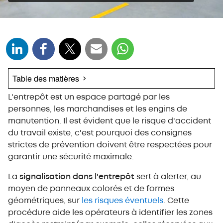
Table des matières
L'entrepôt est un espace partagé par les
Les risques majeurs pour le personnel de
l'entrepôt
personnes, les marchandises et les engins de
manutention. Il est évident que le risque d'accident
Quelle signalisation installer dans l'entrepôt ?
du travail existe, c'est pourquoi des consignes
Quelle est la signalétique typique dans un
strictes de prévention doivent être respectées pour
entrepôt ?
garantir une sécurité maximale.
Les plaques signalétiques des rayonnages
Caractéristiques des autres types de signaux :
La
signalisation dans l'entrepôt
sert à alerter, au
lumineuses et sonores
moyen de panneaux colorés et de formes
La signalisation lumineuse
géométriques, sur
les risques éventuels
. Cette
La signalisation sonore
procédure aide les opérateurs à identifier les zones