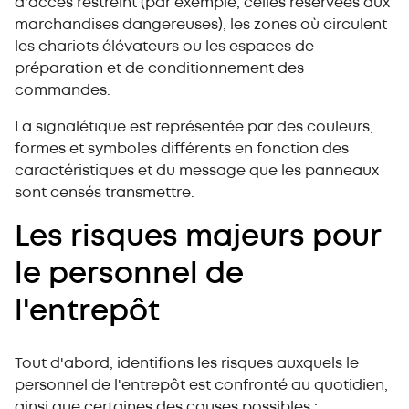
Les signaux gestuels
d'accès restreint (par exemple, celles réservées aux
marchandises dangereuses), les zones où circulent
La signalisation de prévention et de sécurité
les chariots élévateurs ou les espaces de
préparation et de conditionnement des
commandes.
La signalétique est représentée par des couleurs,
formes et symboles différents en fonction des
caractéristiques et du message que les panneaux
sont censés transmettre.
Les risques majeurs pour
le personnel de
l'entrepôt
Tout d'abord, identifions les risques auxquels le
personnel de l'entrepôt est confronté au quotidien,
ainsi que certaines des causes possibles :