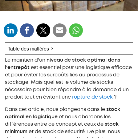
Table des matières
Le maintien d'un
Le stock optimal : définition et applications
niveau de stock optimal dans
l'entrepôt
est essentiel pour une logistique efficace
Comment calculer le stock optimal ?
et pour éviter les surcoûts liés au processus de
Les types de stock : stock optimal, stock
stockage. Mais quel est le volume de stocks
minimum et stock de sécurité
nécessaire pour bien répondre à la demande d'un
La formule du stock optimal
produit tout en évitant une
rupture de stock
?
Exemple de calcul du stock optimal
Dans cet article, nous plongeons dans le
stock
La digitalisation du stock optimal
optimal en logistique
et nous abordons les
Précision et flexibilité : le hic de la logistique 4.0
différences entre ce concept et ceux de
stock
minimum
et de stock de sécurité. De plus, nous